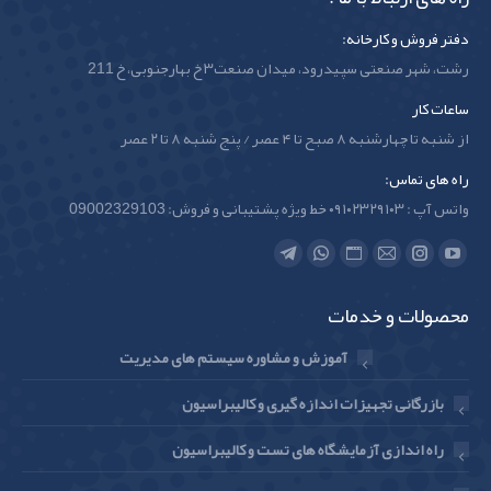
دفتر فروش و کارخانه:
رشت، شهر صنعتی سپیدرود، میدان صنعت۳ خ بهارجنوبی، خ 211
ساعات کار
از شنبه تا چهارشنبه ۸ صبح تا ۴ عصر / پنج شنبه ۸ تا ۲ عصر
راه های تماس:
واتس آپ : ۰۹۱۰۲۳۲۹۱۰۳ خط ویژه پشتیبانی و فروش: 09002329103
Find us on:
Telegram
Whatsapp
Website
Instagram
Mail
YouTube
page
page
page
page
page
page
محصولات و خدمات
opens
opens
opens
opens
opens
opens
in
in
in
in
in
in
آموزش و مشاوره سیستم های مدیریت
new
new
new
new
new
new
بازرگانی تجهیزات اندازه گیری و کالیبراسیون
window
window
window
window
window
window
راه اندازی آزمایشگاه های تست و کالیبراسیون