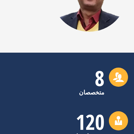
8
متخصصان
120