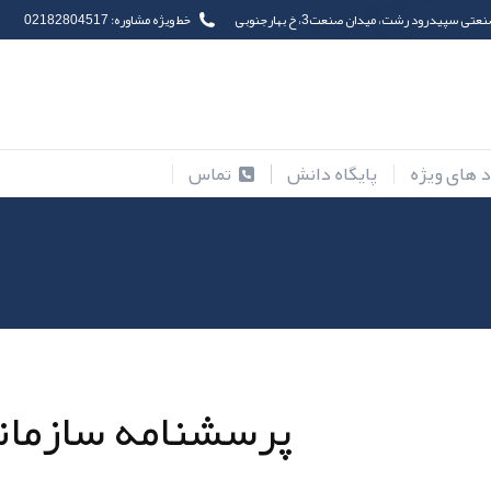
ی سپیدرود رشت، میدان صنعت3، خ بهارجنوبی
خط ویژه مشاوره: 02182804517
محصولات
پیشنهاد های ویژه
پایگاه دانش
تما
 های ویژه
پایگاه دانش
تماس
پرسشنامه سازمانی ایز