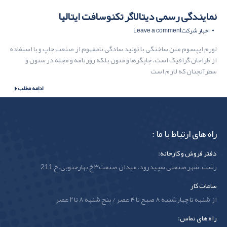
نمایندگی رسمی دیتالاگر تکنوسافت ایتالیا
اخبار شرکت
Leave a comment
لورم ایپسوم متن ساختگی با تولید سادگی نامفهوم از صنعت چاپ و با استفاده
از طراحان گرافیک است. چاپگرها و متون بلکه روزنامه و مجله در ستون و
سطرآنچنان که لازم است
ادامه مطلب
راه های ارتباط با ما :
دفتر فروش و کارخانه:
رشت، شهر صنعتی سپیدرود، میدان صنعت۳ خ بهارجنوبی، خ 211
ساعات کار
از شنبه تا چهارشنبه ۸ صبح تا ۴ عصر / پنج شنبه ۸ تا ۲ عصر
راه های تماس: