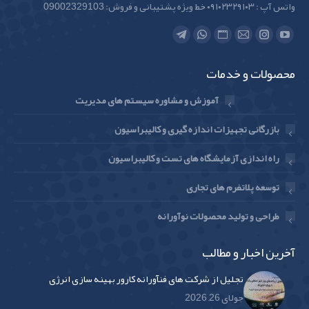
واتس آپ : ۰۹۱۰۲۳۲۹۱۰۳ خط ویژه پشتیبانی و فروش: 09002329103
Find us on:
Telegram
Whatsapp
Website
Instagram
Mail
YouTube
page
page
page
page
page
page
محصولات و خدمات
opens
opens
opens
opens
opens
opens
in
in
in
in
in
in
آموزش و مشاوره سیستم های مدیریت
new
new
new
new
new
new
بازرگانی تجهیزات اندازه گیری و کالیبراسیون
window
window
window
window
window
window
راه اندازی آزمایشگاه های تست و کالیبراسیون
توسعه پلاتفرم های تجاری
طراحی و تولید محصولات نوآورانه
آخرین اخبار و مطالب
تجلیل از شرکت های فنآورانه کارور بهینه سازی انرژی
جولای 26, 2026