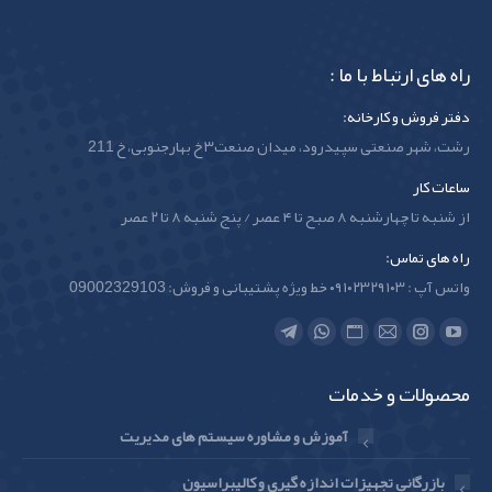
راه های ارتباط با ما :
دفتر فروش و کارخانه:
رشت، شهر صنعتی سپیدرود، میدان صنعت۳ خ بهارجنوبی، خ 211
ساعات کار
از شنبه تا چهارشنبه ۸ صبح تا ۴ عصر / پنج شنبه ۸ تا ۲ عصر
راه های تماس:
واتس آپ : ۰۹۱۰۲۳۲۹۱۰۳ خط ویژه پشتیبانی و فروش: 09002329103
Find us on:
Telegram
Whatsapp
Website
Instagram
Mail
YouTube
page
page
page
page
page
page
محصولات و خدمات
opens
opens
opens
opens
opens
opens
in
in
in
in
in
in
آموزش و مشاوره سیستم های مدیریت
new
new
new
new
new
new
بازرگانی تجهیزات اندازه گیری و کالیبراسیون
window
window
window
window
window
window