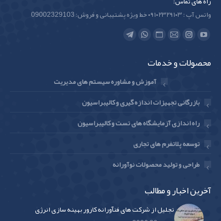
راه های تماس:
واتس آپ : ۰۹۱۰۲۳۲۹۱۰۳ خط ویژه پشتیبانی و فروش: 09002329103
Find us on:
Telegram
Whatsapp
Website
Instagram
Mail
YouTube
page
page
page
page
page
page
محصولات و خدمات
opens
opens
opens
opens
opens
opens
in
in
in
in
in
in
آموزش و مشاوره سیستم های مدیریت
new
new
new
new
new
new
بازرگانی تجهیزات اندازه گیری و کالیبراسیون
window
window
window
window
window
window
راه اندازی آزمایشگاه های تست و کالیبراسیون
توسعه پلاتفرم های تجاری
طراحی و تولید محصولات نوآورانه
آخرین اخبار و مطالب
تجلیل از شرکت های فنآورانه کارور بهینه سازی انرژی